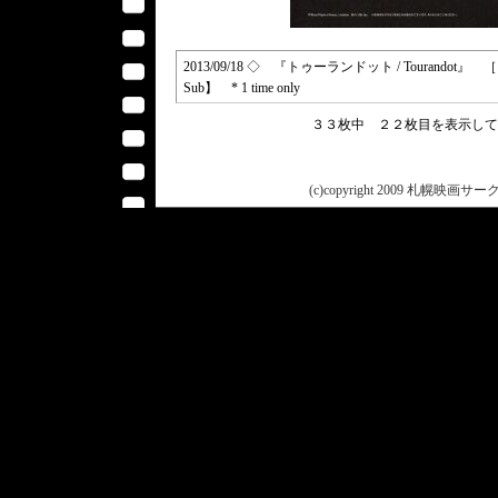
2013/09/18 ◇ 『トゥーランドット / Tourandot』 
Sub】 * 1 time only
３３枚中 ２２枚目を表示し
(c)copyright 2009 札幌映画サークル 