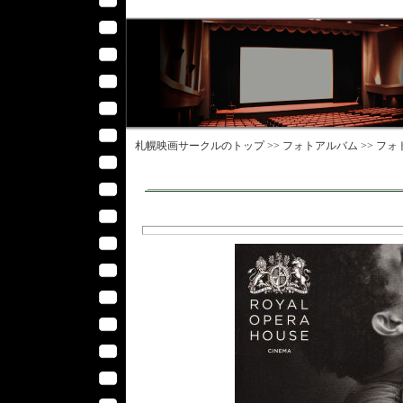
札幌映画サークル
のトップ >>
フォトアルバム
>>
フォ