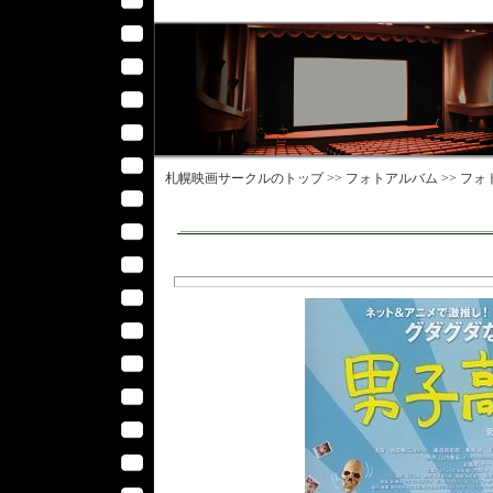
札幌映画サークル
のトップ >>
フォトアルバム
>>
フォ