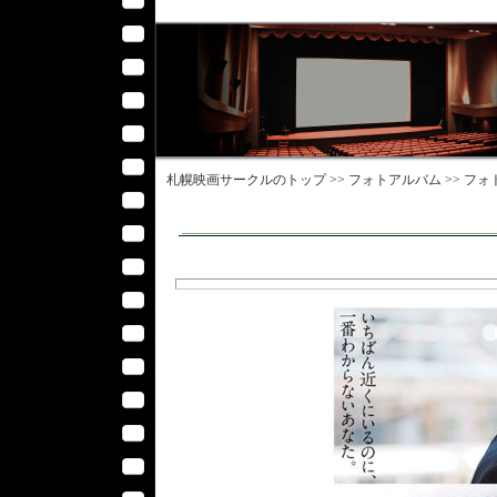
札幌映画サークル
のトップ >>
フォトアルバム
>>
フォ