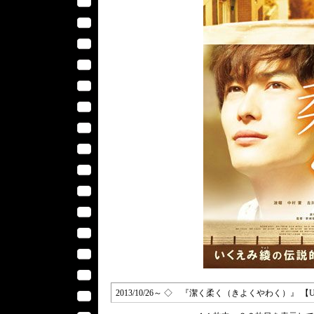
2013/10/26～ ◇ 『潔く柔く（きよくやわく）』 