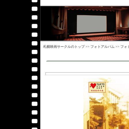
札幌映画サークル
のトップ >>
フォトアルバム
>>
フォ