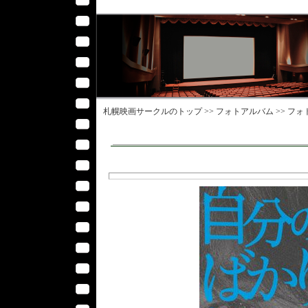
札幌映画サークル
のトップ >>
フォトアルバム
>>
フォ