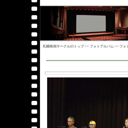
札幌映画サークル
のトップ >>
フォトアルバム
>>
フォ