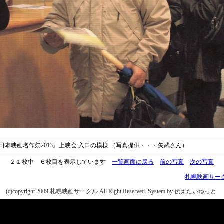
日 『日本映画名作祭2013』上映会 入口の模様 （写真提供・・・矢武さん）
２１枚中 ６枚目を表示しています
一覧画面に戻る
前の写真
次の写真
札幌映画サー
(c)copyright 2009 札幌映画サークル All Right Reserved.
System by 伝えたいねっと