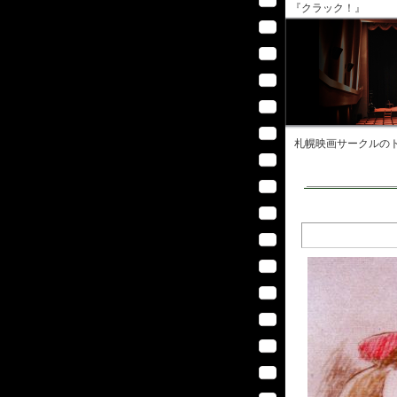
『クラック！』
札幌映画サークル
のト