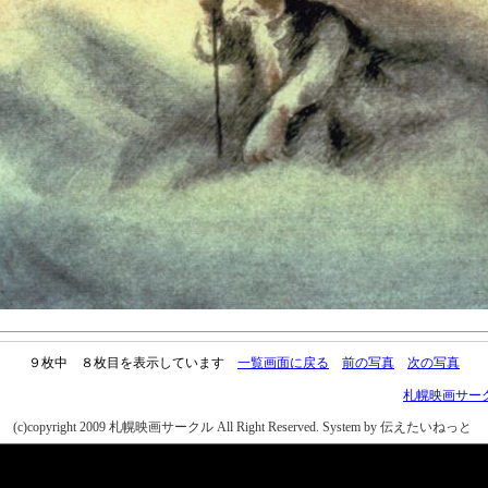
９枚中 ８枚目を表示しています
一覧画面に戻る
前の写真
次の写真
札幌映画サー
(c)copyright 2009 札幌映画サークル All Right Reserved.
System by 伝えたいねっと