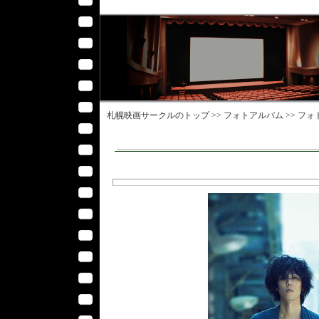
札幌映画サークル
のトップ >>
フォトアルバム
>>
フォ