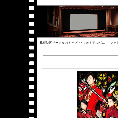
札幌映画サークル
のトップ >>
フォトアルバム
>>
フォ