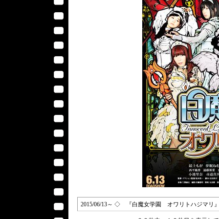
2015/06/13～ ◇ 『白魔女学園 オワリトハジマリ』