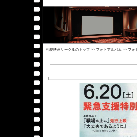
札幌映画サークル
のトップ >>
フォトアルバム
>>
フォ