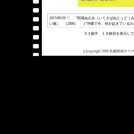
2015/06/20 ◇ 『戦場ぬ止み（いくさばぬとぅど
い旅』 （2008） ［“沖縄で今、何が起きているのか？”緊
３３枚中 １９枚目を表示し
(c)copyright 2009 札幌映画サークル 