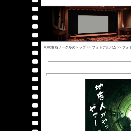
札幌映画サークル
のトップ >>
フォトアルバム
>>
フォ