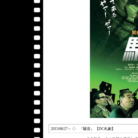
2015/06/27～ ◇ 『騒音』 【DC札劇】