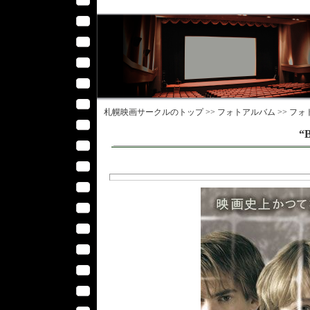
札幌映画サークル
のトップ >>
フォトアルバム
>>
フォ
“