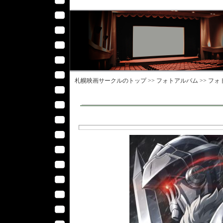
札幌映画サークル
のトップ >>
フォトアルバム
>>
フォ