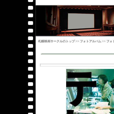
札幌映画サークル
のトップ >>
フォトアルバム
>>
フォ