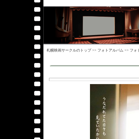
札幌映画サークル
のトップ >>
フォトアルバム
>>
フォ