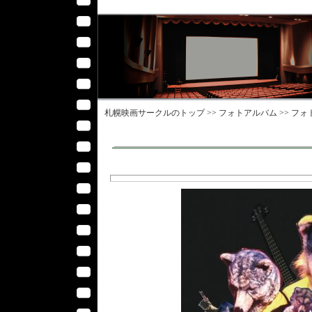
札幌映画サークル
のトップ >>
フォトアルバム
>>
フォ