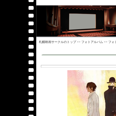
札幌映画サークル
のトップ >>
フォトアルバム
>>
フォ