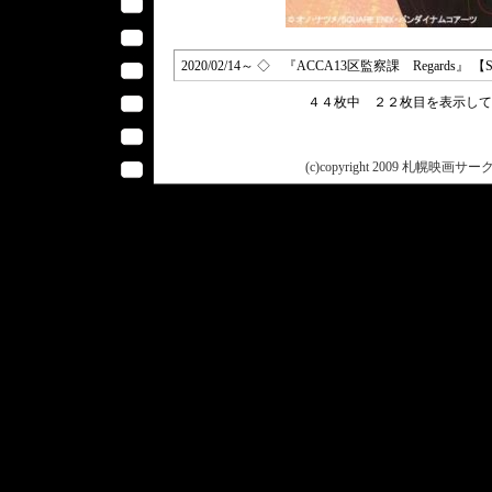
2020/02/14～ ◇ 『ACCA13区監察課 Regards
４４枚中 ２２枚目を表示し
(c)copyright 2009 札幌映画サークル 