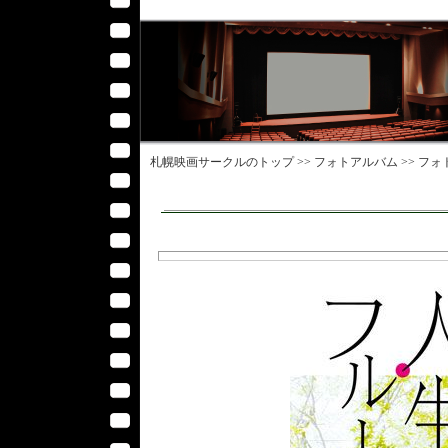
札幌映画サークル
のトップ >>
フォトアルバム
>>
フォ