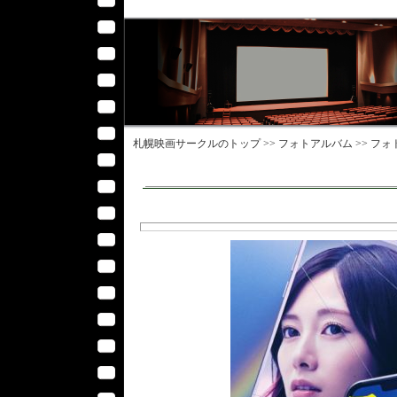
札幌映画サークル
のトップ >>
フォトアルバム
>>
フォ