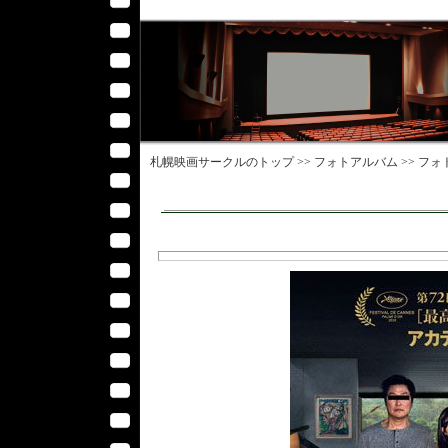
札幌映画サークル
のトップ >>
フォトアルバム
>>
フォ