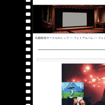
札幌映画サークル
のトップ >>
フォトアルバム
>>
フォ