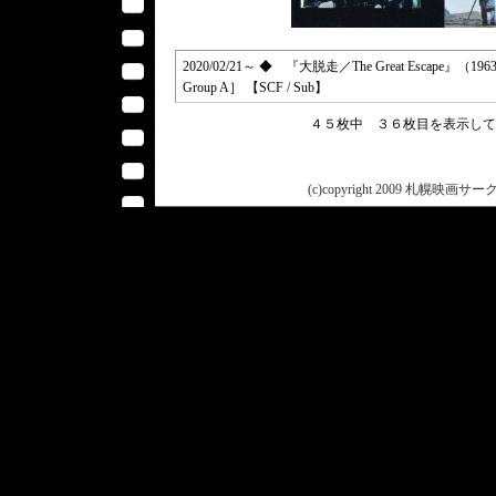
2020/02/21～ ◆ 『大脱走／The Great Esca
Group A］ 【SCF / Sub】
４５枚中 ３６枚目を表示し
(c)copyright 2009 札幌映画サークル 