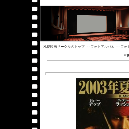
札幌映画サークル
のトップ >>
フォトアルバム
>>
フォ
“