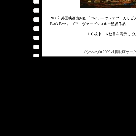
2003年外国映画 第6位 『パイレーツ・オブ・カリビアン 呪われた海賊た
Black Pearl』 ゴア・ヴァービンスキー監督作品
１０枚中 ６枚目を表示し
(c)copyright 2009 札幌映画サークル 