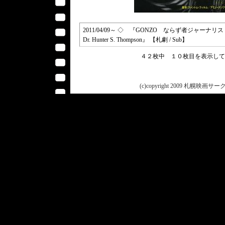
2011/04/09～ ◇ 『GONZO ならず者ジャーナリスト、ハ
Dr. Hunter S. Thompson』 【札劇 / Sub】
４２枚中 １０枚目を表示し
(c)copyright 2009 札幌映画サークル 