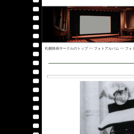
札幌映画サークル
のトップ >>
フォトアルバム
>>
フォ