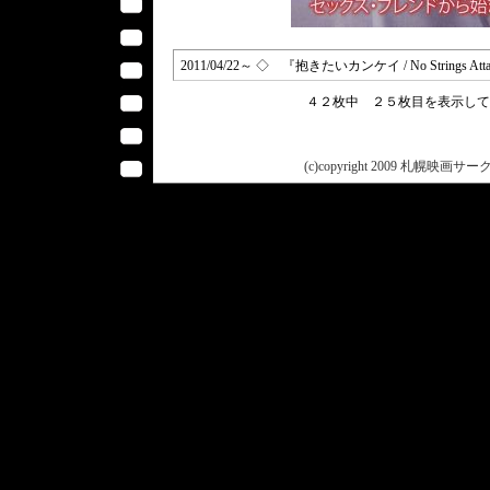
2011/04/22～ ◇ 『抱きたいカンケイ / No Strings Att
４２枚中 ２５枚目を表示し
(c)copyright 2009 札幌映画サークル 