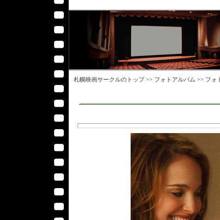
札幌映画サークル
のトップ >>
フォトアルバム
>>
フォ