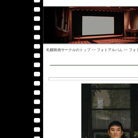
札幌映画サークル
のトップ >>
フォトアルバム
>>
フォ