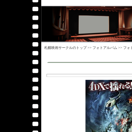
札幌映画サークル
のトップ >>
フォトアルバム
>>
フォ