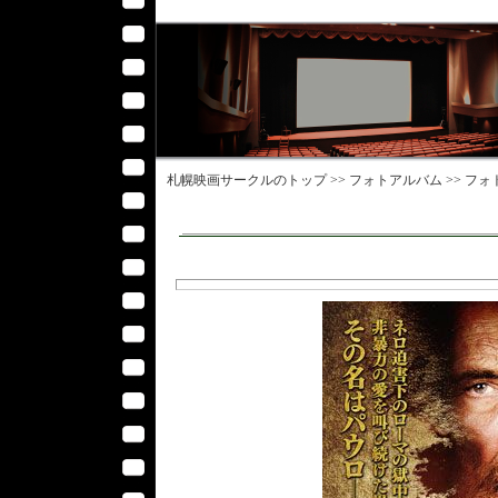
札幌映画サークル
のトップ >>
フォトアルバム
>>
フォ