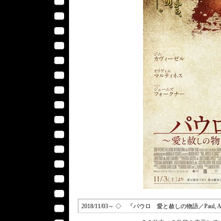
2018/11/03～ ◇ 『パウロ 愛と赦しの物語／Paul, Apost