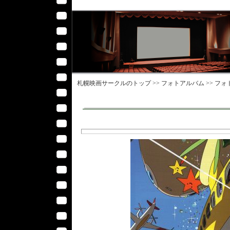
札幌映画サークル
のトップ >>
フォトアルバム
>>
フォ