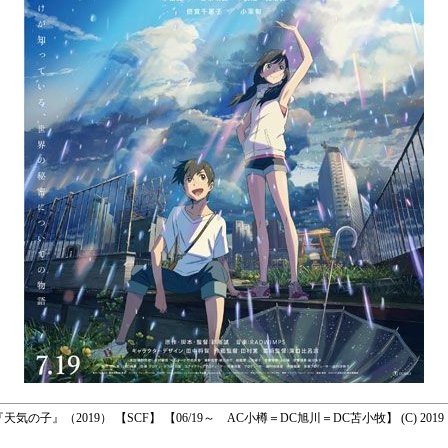
 ◆ 『天気の子』（2019） 【SCF】 【06/19～ AC小樽＝DC旭川＝DC苫小牧】 (C) 2