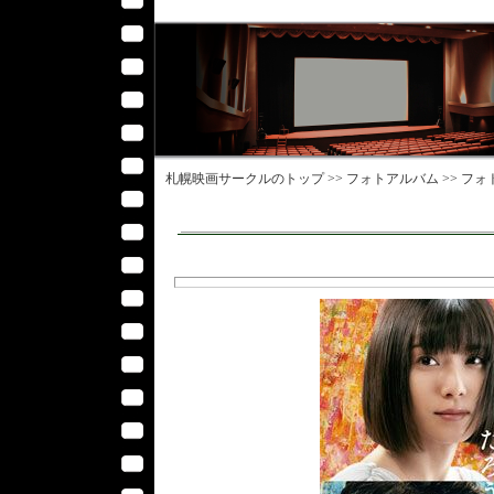
札幌映画サークル
のトップ >>
フォトアルバム
>>
フォ