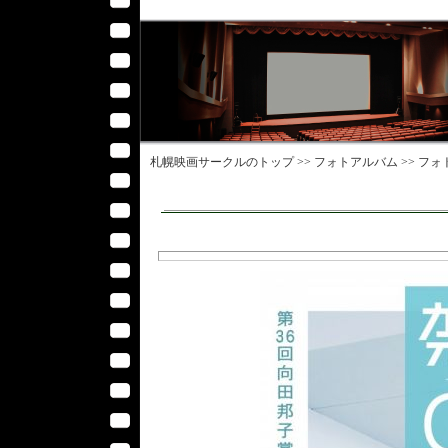
札幌映画サークル
のトップ >>
フォトアルバム
>>
フォ