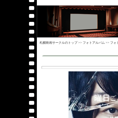
札幌映画サークル
のトップ >>
フォトアルバム
>>
フォ