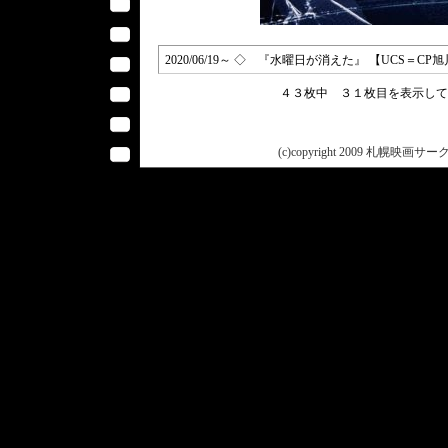
2020/06/19～ ◇ 『水曜日が消えた』 【UCS＝C
４３枚中 ３１枚目を表示し
(c)copyright 2009 札幌映画サークル 