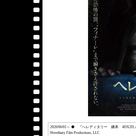
2020/06/01～ ◆ 『へレディタリー 継承 4DX2D／Hered
Hereditary Film Productions, LLC