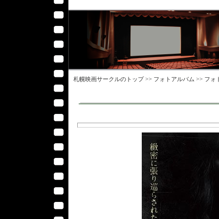
札幌映画サークル
のトップ >>
フォトアルバム
>>
フォ