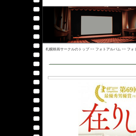
札幌映画サークル
のトップ >>
フォトアルバム
>>
フォ