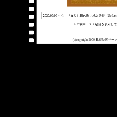
2020/06/06～ ◇ 『在りし日の歌／地久天長（So Long, My S
４７枚中 ２２枚目を表示し
(c)copyright 2009 札幌映画サークル 