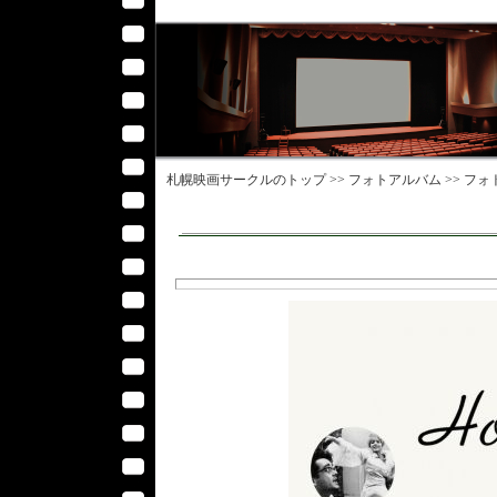
札幌映画サークル
のトップ >>
フォトアルバム
>>
フォ