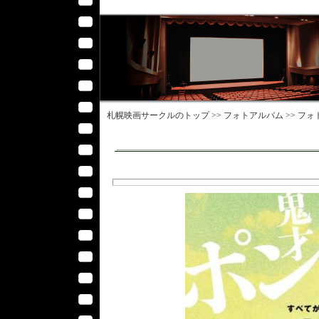
札幌映画サークル
のトップ >>
フォトアルバム
>>
フォ