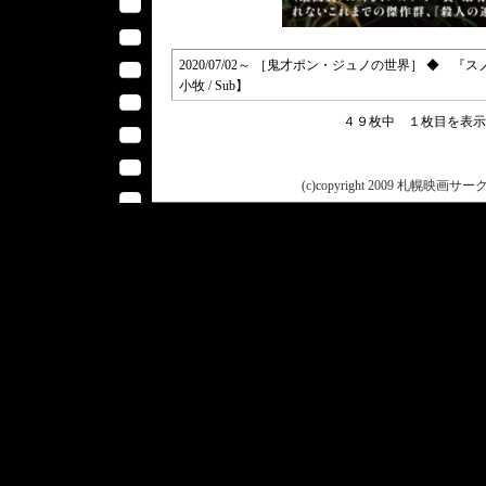
2020/07/02～ ［鬼才ポン・ジュノの世界］ ◆ 『ス
小牧 / Sub】
４９枚中 １枚目を表
(c)copyright 2009 札幌映画サークル 