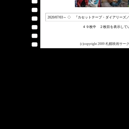
2020/07/03～ ◇ 『カセットテープ・ダイアリーズ／Blinded By 
４９枚中 ２枚目を表示し
(c)copyright 2009 札幌映画サークル 