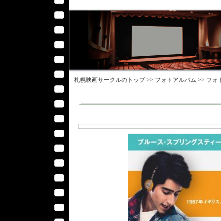
札幌映画サークル
のトップ >>
フォトアルバム
>>
フォ