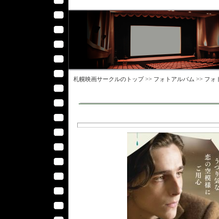
札幌映画サークル
のトップ >>
フォトアルバム
>>
フォ