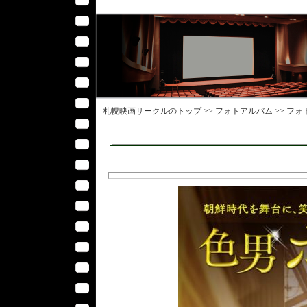
札幌映画サークル
のトップ >>
フォトアルバム
>>
フォ