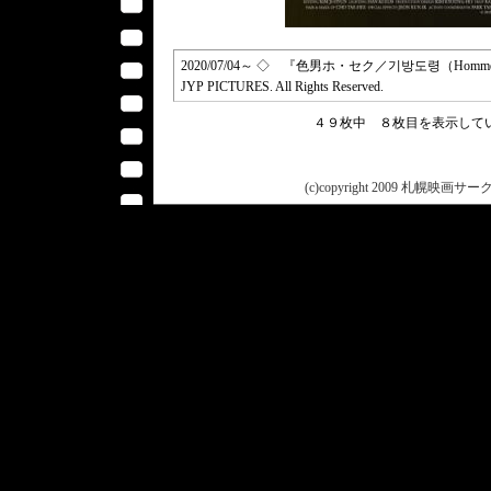
2020/07/04～ ◇ 『色男ホ・セク／기방도령（Homme Fatal
JYP PICTURES. All Rights Reserved.
４９枚中 ８枚目を表示し
(c)copyright 2009 札幌映画サークル 