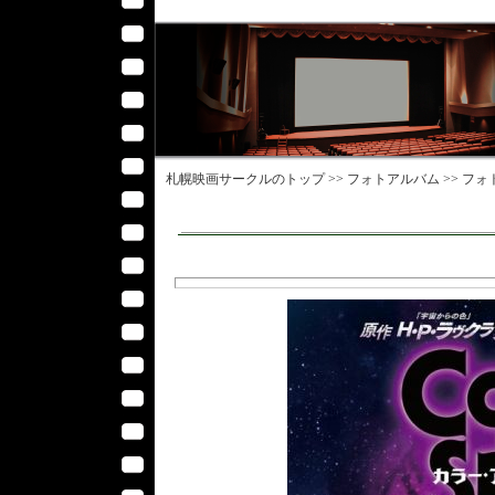
札幌映画サークル
のトップ >>
フォトアルバム
>>
フォ