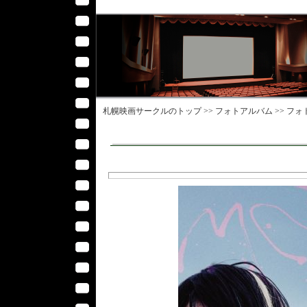
札幌映画サークル
のトップ >>
フォトアルバム
>>
フォ