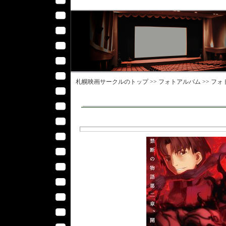
札幌映画サークル
のトップ >>
フォトアルバム
>>
フォ