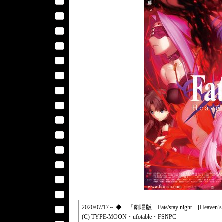
2020/07/17～ ◆ 『劇場版 Fate/stay night [Heave
(C) TYPE-MOON・ufotable・FSNPC