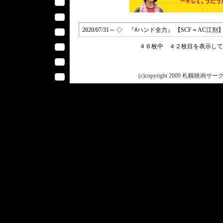
2020/07/31～ ◇ 『#ハンド全力』 【SCF＝AC江別
４６枚中 ４２枚目を表示し
(c)copyright 2009 札幌映画サークル 