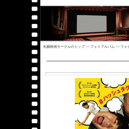
札幌映画サークル
のトップ >>
フォトアルバム
>>
フォ