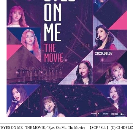
EYES ON ME : THE MOVIE／Eyes On Me: The Movie』 【SCF / Sub】 (C) CJ 4DPL