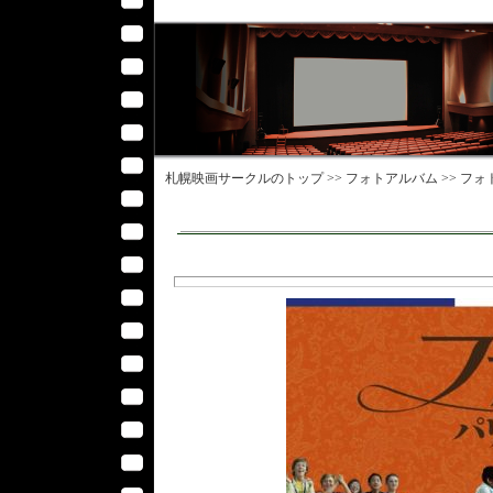
札幌映画サークル
のトップ >>
フォトアルバム
>>
フォ