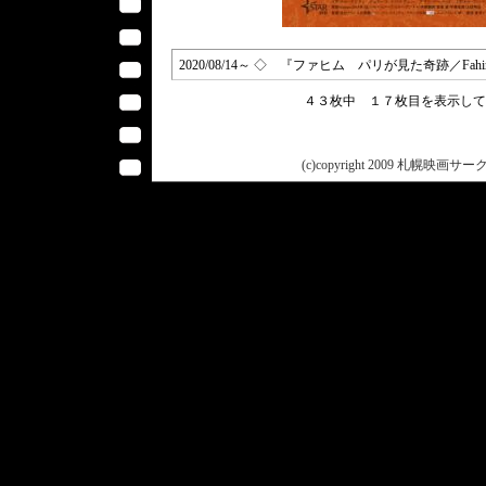
2020/08/14～ ◇ 『ファヒム パリが見た奇跡／Fahim』 
４３枚中 １７枚目を表示し
(c)copyright 2009 札幌映画サークル 