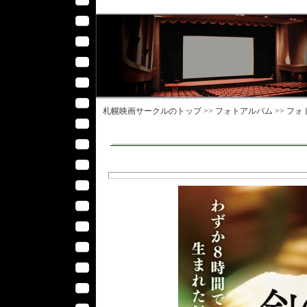
札幌映画サークル
のトップ >>
フォトアルバム
>>
フォ