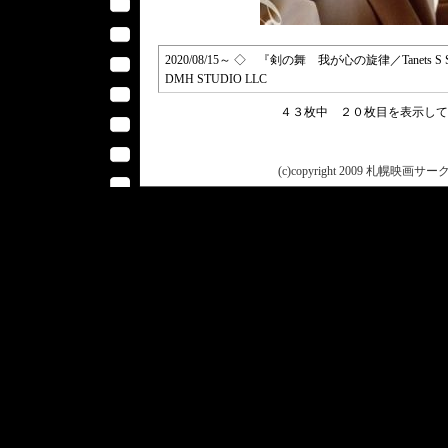
2020/08/15～ ◇ 『剣の舞 我が心の旋律／Tanets S Sablyami
DMH STUDIO LLC
４３枚中 ２０枚目を表示し
(c)copyright 2009 札幌映画サークル 