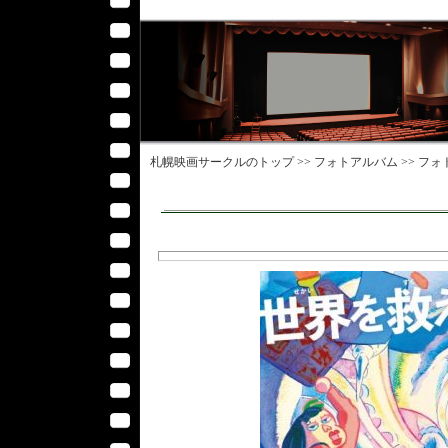
札幌映画サークル
のトップ >>
フォトアルバム
>>
フォ