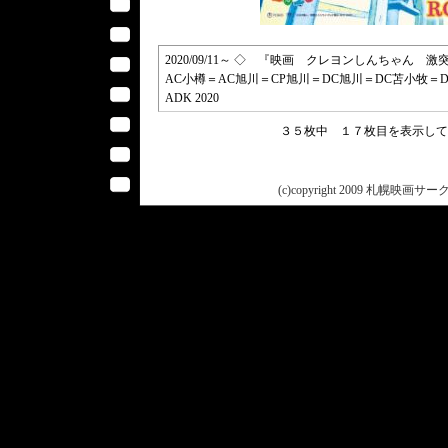
2020/09/11～ ◇ 『映画 クレヨンしんちゃん 
AC小樽＝AC旭川＝CP旭川＝DC旭川＝DC苫小牧＝
ADK 2020
３５枚中 １７枚目を表示し
(c)copyright 2009 札幌映画サークル 