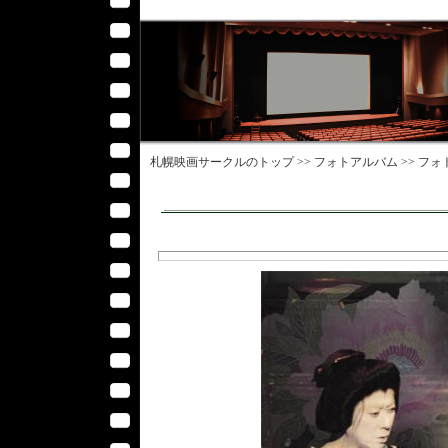
札幌映画サークル
のトップ >>
フォトアルバム
>>
フォ