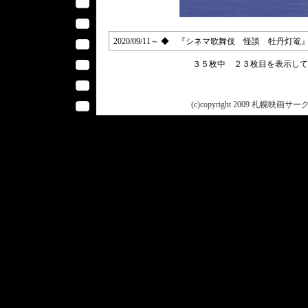
2020/09/11～ ◆ 『シネマ歌舞伎 怪談 牡丹灯篭』（
３５枚中 ２３枚目を表示し
(c)copyright 2009 札幌映画サークル 